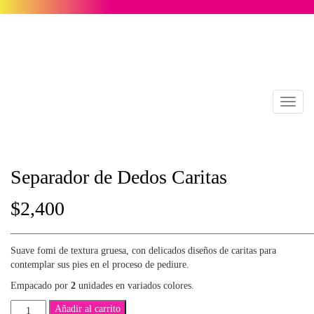
Toggl
naviga
Separador de Dedos Caritas
$
2,400
_____________________________________________________________
Suave fomi de textura gruesa, con delicados diseños de caritas para
contemplar sus pies en el proceso de pediure.
Empacado por
2
unidades en variados colores.
Separador
Añadir al carrito