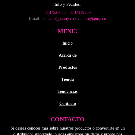
Info y Pedidos:
3137523083
-
3137319260
Email:
contacto@janny.co
/
ventas@janny.co
MENÚ:
Inicio
Acerca de
Productos
Tienda
Tendencias
Contacto
CONTACTO
Si deseas conocer más sobre nuestros productos o convertirte en un
distribuidor autorizado, puedes enviarnos tus datos y pronto nos