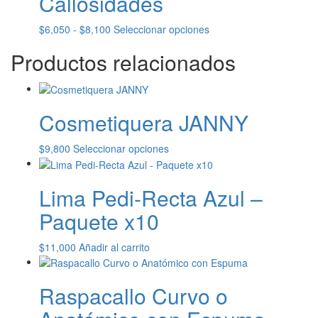
Callosidades
hasta
Las
$22,100
opciones
Rango
Este
$
6,050
-
$
8,100
Seleccionar opciones
se
de
producto
pueden
Productos relacionados
precios:
tiene
elegir
desde
múltiples
en
$6,050
variantes.
la
hasta
Las
página
$8,100
opciones
Cosmetiquera JANNY
de
se
producto
pueden
Este
$
9,800
Seleccionar opciones
elegir
producto
en
tiene
la
Lima Pedi-Recta Azul –
múltiples
página
variantes.
Paquete x10
de
Las
producto
opciones
$
11,000
Añadir al carrito
se
pueden
elegir
Raspacallo Curvo o
en
la