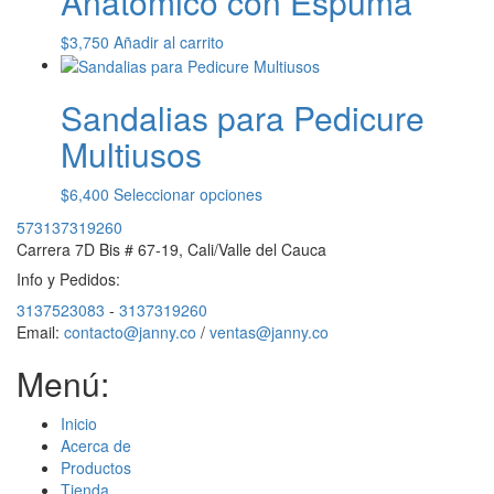
Anatómico con Espuma
página
de
$
3,750
Añadir al carrito
producto
Sandalias para Pedicure
Multiusos
Este
$
6,400
Seleccionar opciones
producto
573137319260
tiene
Carrera 7D Bis # 67-19, Cali/Valle del Cauca
múltiples
Info y Pedidos:
variantes.
Las
3137523083
-
3137319260
opciones
Email:
contacto@janny.co
/
ventas@janny.co
se
pueden
Menú:
elegir
en
Inicio
la
Acerca de
página
Productos
de
Tienda