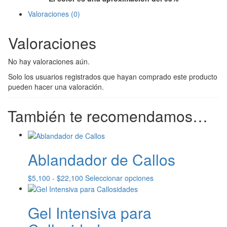
Valoraciones (0)
Valoraciones
No hay valoraciones aún.
Solo los usuarios registrados que hayan comprado este producto
pueden hacer una valoración.
También te recomendamos…
Ablandador de Callos
Rango
Este
$
5,100
-
$
22,100
Seleccionar opciones
de
producto
precios:
tiene
Gel Intensiva para
desde
múltiples
$5,100
variantes.