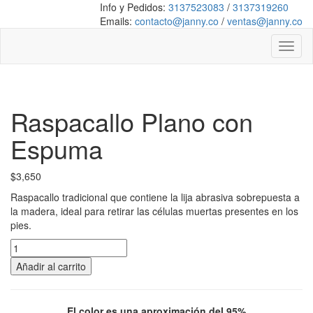
Info y Pedidos:
3137523083
/
3137319260
Emails:
contacto@janny.co
/
ventas@janny.co
Toggl
naviga
Raspacallo Plano con
Espuma
$
3,650
Raspacallo tradicional que contiene la lija abrasiva sobrepuesta a
la madera, ideal para retirar las células muertas presentes en los
pies.
Raspacallo
Plano
Añadir al carrito
con
Espuma
cantidad
El color es una aproximación del 95%