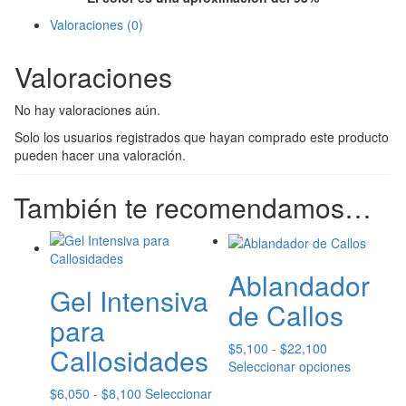
Espuma
cantidad
Valoraciones (0)
Valoraciones
No hay valoraciones aún.
Solo los usuarios registrados que hayan comprado este producto
pueden hacer una valoración.
También te recomendamos…
Ablandador
Gel Intensiva
de Callos
para
Rango
$
5,100
-
$
22,100
Callosidades
de
Este
Seleccionar opciones
precios:
producto
Rango
$
6,050
-
$
8,100
Seleccionar
desde
tiene