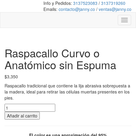
Info y Pedidos:
3137523083
/
3137319260
Emails:
contacto@janny.co
/
ventas@janny.co
Toggl
naviga
Raspacallo Curvo o
Anatómico sin Espuma
$
3,350
Raspacallo tradicional que contiene la lija abrasiva sobrepuesta a
la madera, ideal para retirar las células muertas presentes en los
pies.
Raspacallo
Curvo
Añadir al carrito
o
Anatómico
sin
El color es una aproximación del 95%