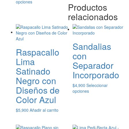
Este
de
opciones
Productos
$5,100
múltiples
producto
precios:
hasta
variantes.
tiene
desde
relacionados
$22,100
Las
múltiples
$6,050
opciones
variantes.
hasta
se
Las
$8,100
pueden
opciones
elegir
se
Sandalias
en
pueden
Raspacallo
la
con
elegir
página
Lima
en
Separador
de
la
Satinado
producto
página
Incorporado
de
Negro con
producto
$
4,900
Seleccionar
Diseños de
Este
opciones
Color Azul
producto
tiene
múltiples
$
5,900
Añadir al carrito
variantes.
Las
opciones