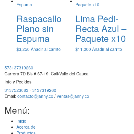
se
pueden
elegir
Raspacallo
Lima Pedi-
en
Plano sin
Recta Azul –
la
página
Espuma
Paquete x10
de
producto
$
3,250
Añadir al carrito
$
11,000
Añadir al carrito
573137319260
Carrera 7D Bis # 67-19, Cali/Valle del Cauca
Info y Pedidos:
3137523083
-
3137319260
Email:
contacto@janny.co
/
ventas@janny.co
Menú:
Inicio
Acerca de
Productos