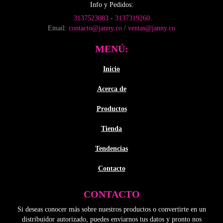
la
Info y Pedidos:
página
3137523083
-
3137319260
de
Email:
contacto@janny.co
/
ventas@janny.co
producto
MENÚ:
Inicio
Acerca de
Productos
Tienda
Tendencias
Contacto
CONTACTO
Si deseas conocer más sobre nuestros productos o convertirte en un
distribuidor autorizado, puedes enviarnos tus datos y pronto nos