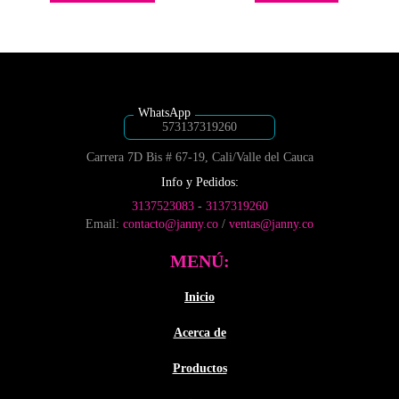
en
en
tiene
desde
la
la
múltiples
$4,400
página
página
variantes.
de
de
hasta
Las
producto
producto
$7,200
opciones
se
pueden
573137319260
elegir
Carrera 7D Bis # 67-19, Cali/Valle del Cauca
en
la
Info y Pedidos:
página
3137523083
-
3137319260
de
Email:
contacto@janny.co
/
ventas@janny.co
producto
MENÚ:
Inicio
Acerca de
Productos