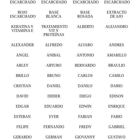
ESCARCHADO
ESCARCHADO
ESCARCHADO
ESCARCHADO
ROJO
BASE
BASE
EXTRACTO
ESCARCHADO
BLANCA
ROSADA
DE AJO
KERATINA Y
TRATAMIENTO
ALBERTO
ALEJANDRO
VITAMINA E
VIT Y
PROTEÍNAS
ALEXANDER
ALFREDO
ALVARO
ANDRES
ANGEL
ANIBAL
ANTONIO
AMARILLO
ARLEY
ARTURO
BERNARDO
BRAULIO
BRILLO
BRUNO
CARLOS
CAMILO
CRISTIAN
DANIEL
DANILO
DARIO
DAVID
DIDIER
DIEGO
EDISON
EDGAR
EDUARDO
EDWIN
ENRIQUE
ESTEBAN
EVER
FABIAN
FABIO
FELIPE
FERNANDO
FREDY
GABRIEL
GERARDO
GERMAN
GIOVANNY
GUSTAVO