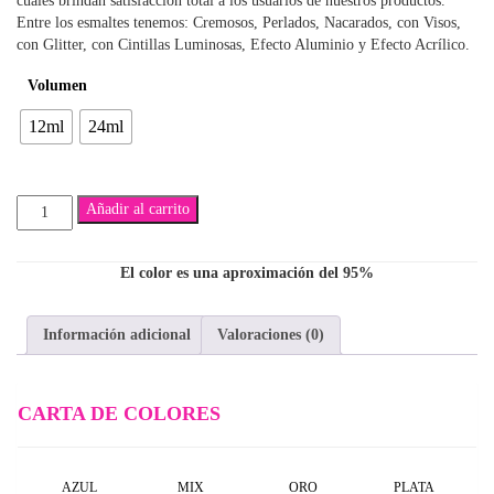
cuales brindan satisfacción total a los usuarios de nuestros productos.
$5,300
Entre los esmaltes tenemos: Cremosos, Perlados, Nacarados, con Visos,
con Glitter, con Cintillas Luminosas, Efecto Aluminio y Efecto Acrílico.
hasta
Volumen
$7,500
12ml
24ml
Edgar
Añadir al carrito
cantidad
El color es una aproximación del 95%
Información adicional
Valoraciones (0)
CARTA DE COLORES
AZUL
MIX
ORO
PLATA