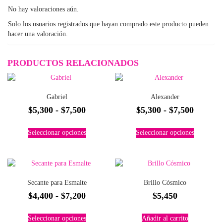
No hay valoraciones aún.
Solo los usuarios registrados que hayan comprado este producto pueden
hacer una valoración.
PRODUCTOS RELACIONADOS
Gabriel
Alexander
Rango
Rango
$
5,300
-
$
7,500
$
5,300
-
$
7,500
de
de
Este
Este
Seleccionar opciones
Seleccionar opciones
precios:
precios
producto
producto
tiene
tiene
desde
desde
múltiples
múltiples
$5,300
$5,300
variantes.
variantes.
hasta
hasta
Las
Las
Secante para Esmalte
Brillo Cósmico
$7,500
$7,500
opciones
opciones
Rango
$
4,400
-
$
7,200
$
5,450
se
se
pueden
pueden
de
Este
elegir
elegir
Seleccionar opciones
Añadir al carrito
precios:
producto