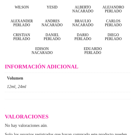
WILSON
YESID
ALBERTO
ALEJANDRO
NACARADO
PERLADO
ALEXANDER
ANDRES
BRAULIO
CARLOS
PERLADO
NACARADO
NACARADO
PERLADO
CRISTIAN
DANIEL
DARIO
DIEGO
PERLADO
PERLADO
PERLADO
PERLADO
EDISON
EDUARDO
NACARADO
PERLADO
INFORMACIÓN ADICIONAL
Volumen
12ml, 24ml
VALORACIONES
No hay valoraciones aún.
Solo los usuarios registrados que hayan comprado este producto pueden