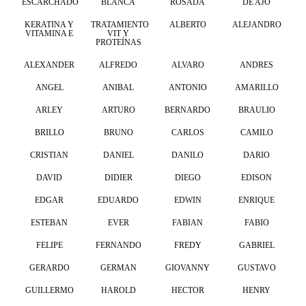
ESCARCHADO
BLANCA
ROSADA
DE AJO
KERATINA Y
TRATAMIENTO
ALBERTO
ALEJANDRO
VITAMINA E
VIT Y
PROTEÍNAS
ALEXANDER
ALFREDO
ALVARO
ANDRES
ANGEL
ANIBAL
ANTONIO
AMARILLO
ARLEY
ARTURO
BERNARDO
BRAULIO
BRILLO
BRUNO
CARLOS
CAMILO
CRISTIAN
DANIEL
DANILO
DARIO
DAVID
DIDIER
DIEGO
EDISON
EDGAR
EDUARDO
EDWIN
ENRIQUE
ESTEBAN
EVER
FABIAN
FABIO
FELIPE
FERNANDO
FREDY
GABRIEL
GERARDO
GERMAN
GIOVANNY
GUSTAVO
GUILLERMO
HAROLD
HECTOR
HENRY