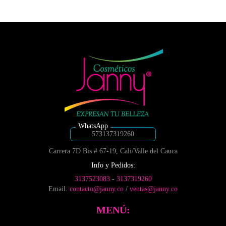
tiene
desde
variantes.
de
hasta
múltiples
Las
$5,500
producto
variantes.
$7,500
opciones
hasta
Las
se
$9,800
opciones
pueden
se
elegir
pueden
en
elegir
la
en
página
la
de
página
producto
de
producto
573137319260
Carrera 7D Bis # 67-19, Cali/Valle del Cauca
Info y Pedidos:
3137523083
-
3137319260
Email:
contacto@janny.co
/
ventas@janny.co
MENÚ: