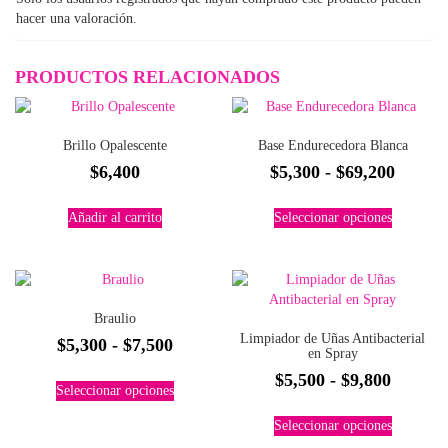
hacer una valoración.
PRODUCTOS RELACIONADOS
Brillo Opalescente
Base Endurecedora Blanca
Rango
$
6,400
$
5,300
-
$
69,200
de
Este
Añadir al carrito
Seleccionar opciones
precios
producto
tiene
desde
múltiples
$5,300
variantes.
hasta
Las
Braulio
$69,20
opciones
Limpiador de Uñas Antibacterial
Rango
$
5,300
-
$
7,500
se
en Spray
pueden
de
Este
Rango
$
5,500
-
$
9,800
elegir
Seleccionar opciones
precios:
producto
de
en
Este
tiene
desde
la
Seleccionar opciones
precios
producto
múltiples
$5,300
página