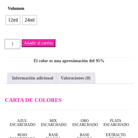
Volumen
$7,500
12ml
24ml
Alberto
Añadir al carrito
cantidad
El color es una aproximación del 95%
Información adicional
Valoraciones (0)
CARTA DE COLORES
AZUL
MIX
ORO
PLATA
ESCARCHADO
ESCARCHADO
ESCARCHADO
ESCARCHADO
ROJO
BASE
BASE
EXTRACTO