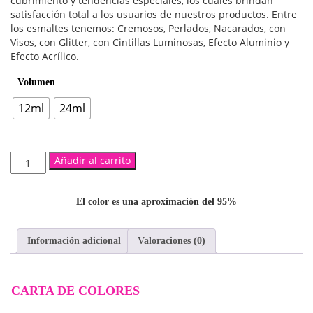
$5,300
cubrimiento y tendencias especiales, los cuales brindan
satisfacción total a los usuarios de nuestros productos. Entre
hasta
los esmaltes tenemos: Cremosos, Perlados, Nacarados, con
Visos, con Glitter, con Cintillas Luminosas, Efecto Aluminio y
$7,500
Efecto Acrílico.
Volumen
12ml
24ml
Gabriel
Añadir al carrito
cantidad
El color es una aproximación del 95%
Información adicional
Valoraciones (0)
CARTA DE COLORES