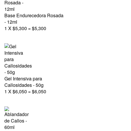
Base Endurecedora Rosada
- 12ml
1
X
$
5,300
=
$
5,300
Gel Intensiva para
Callosidades - 50g
1
X
$
6,050
=
$
6,050