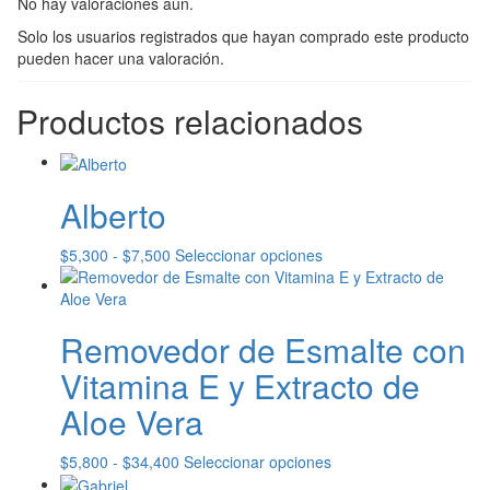
No hay valoraciones aún.
Solo los usuarios registrados que hayan comprado este producto
pueden hacer una valoración.
Productos relacionados
Alberto
Rango
Este
$
5,300
-
$
7,500
Seleccionar opciones
de
producto
precios:
tiene
desde
múltiples
Removedor de Esmalte con
$5,300
variantes.
hasta
Las
Vitamina E y Extracto de
$7,500
opciones
se
Aloe Vera
pueden
elegir
Rango
Este
$
5,800
-
$
34,400
Seleccionar opciones
en
de
producto