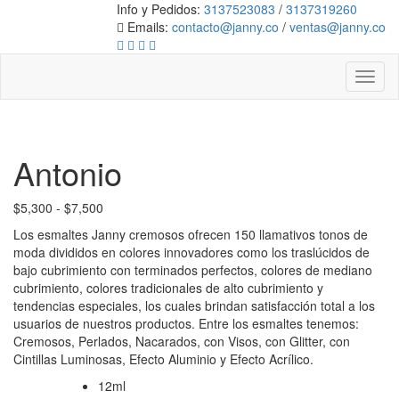
Info y Pedidos:
3137523083
/
3137319260
Emails:
contacto@janny.co
/
ventas@janny.co
Toggl
naviga
Antonio
Rango
$
5,300
-
$
7,500
de
Los esmaltes Janny cremosos ofrecen 150 llamativos tonos de
precios:
moda divididos en colores innovadores como los traslúcidos de
desde
bajo cubrimiento con terminados perfectos, colores de mediano
$5,300
cubrimiento, colores tradicionales de alto cubrimiento y
hasta
tendencias especiales, los cuales brindan satisfacción total a los
$7,500
usuarios de nuestros productos. Entre los esmaltes tenemos:
Cremosos, Perlados, Nacarados, con Visos, con Glitter, con
Cintillas Luminosas, Efecto Aluminio y Efecto Acrílico.
12ml
Volumen