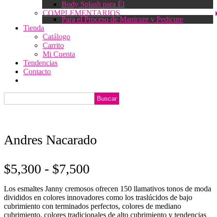
Body Splash para Él
COMPLEMENTARIOS
Para el Proceso de Manicure y Pedicure
Tienda
Catálogo
Carrito
Mi Cuenta
Tendencias
Contacto
Andres Nacarado
Rango
$
5,300
-
$
7,500
de
Los esmaltes Janny cremosos ofrecen 150 llamativos tonos de moda
precios:
divididos en colores innovadores como los traslúcidos de bajo
cubrimiento con terminados perfectos, colores de mediano
desde
cubrimiento, colores tradicionales de alto cubrimiento y tendencias