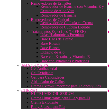
Removedores de Esmaltes
Removedor de Esmalte con Vitamina E y
Extracto de Aloe Vera
Removedor de Esmalte
Removedores de Cutícula
Removedor de Cutícula en Crema
Removedor de Cutícula Líquido
Tratamientos Especiales (14 FREE)
Uñas Hialurónicas Premium
Base Uñas de Titanio
Base Rosada
Base Blanca
Extracto de Ajo
Base con Keratina y Vitamina E
Base con Vitaminas y Proteinas
MANOS Y PIES
Gel Antibacterial
Gel Exfoliante
Gel para Callosidades
Ablandador de Callos
Crema Extra-Humectante para Talones y Pies
CUERPO
NUTRI-MIX OIL SERUM
Crema Humectante para Ella y para Él
Crema Exfoliante
Body Splash para Ella