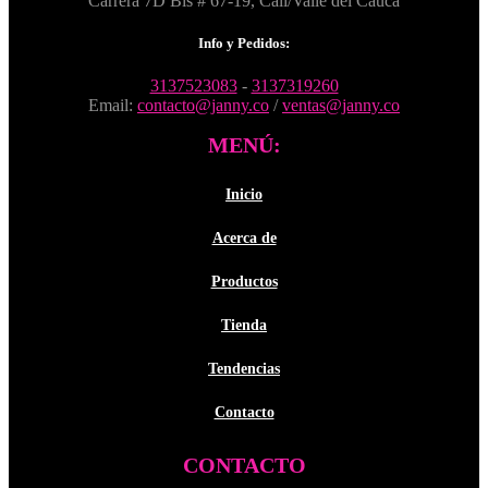
Carrera 7D Bis # 67-19, Cali/Valle del Cauca
elegir
en
Info y Pedidos:
la
página
3137523083
-
3137319260
de
Email:
contacto@janny.co
/
ventas@janny.co
producto
MENÚ:
Inicio
Acerca de
Productos
Tienda
Tendencias
Contacto
CONTACTO