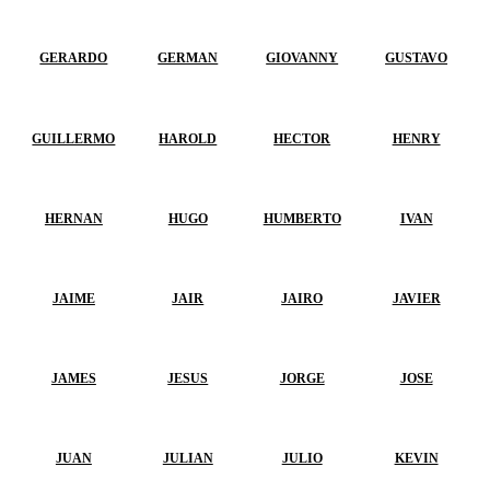
GERARDO
GERMAN
GIOVANNY
GUSTAVO
GUILLERMO
HAROLD
HECTOR
HENRY
HERNAN
HUGO
HUMBERTO
IVAN
JAIME
JAIR
JAIRO
JAVIER
JAMES
JESUS
JORGE
JOSE
JUAN
JULIAN
JULIO
KEVIN