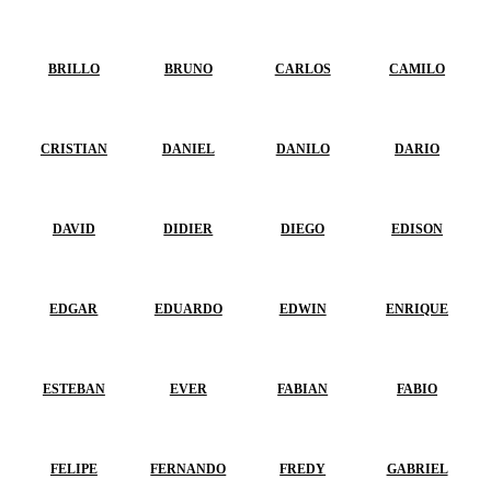
BRILLO
BRUNO
CARLOS
CAMILO
CRISTIAN
DANIEL
DANILO
DARIO
DAVID
DIDIER
DIEGO
EDISON
EDGAR
EDUARDO
EDWIN
ENRIQUE
ESTEBAN
EVER
FABIAN
FABIO
FELIPE
FERNANDO
FREDY
GABRIEL