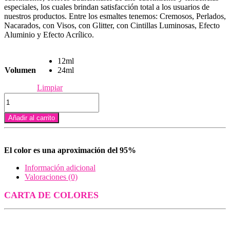
especiales, los cuales brindan satisfacción total a los usuarios de
$5,300
nuestros productos. Entre los esmaltes tenemos: Cremosos, Perlados,
Nacarados, con Visos, con Glitter, con Cintillas Luminosas, Efecto
hasta
Aluminio y Efecto Acrílico.
$7,500
12ml
Volumen
24ml
Limpiar
Andres
Nacarado
cantidad
Añadir al carrito
El color es una aproximación del 95%
Información adicional
Valoraciones (0)
CARTA DE COLORES