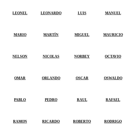
LEONEL
LEONARDO
LUIS
MANUEL
MARIO
MARTÍN
MIGUEL
MAURICIO
NELSON
NICOLAS
NORBEY
OCTAVIO
OMAR
ORLANDO
OSCAR
OSWALDO
PABLO
PEDRO
RAUL
RAFAEL
RAMON
RICARDO
ROBERTO
RODRIGO