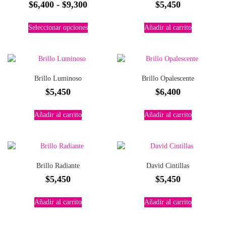
Rango
$
6,400
-
$
9,300
$
5,450
de
Este
Seleccionar opciones
Añadir al carrito
precios:
producto
tiene
desde
múltiples
$6,400
variantes.
hasta
Las
Brillo Luminoso
Brillo Opalescente
$9,300
opciones
$
5,450
$
6,400
se
pueden
elegir
Añadir al carrito
Añadir al carrito
en
la
página
de
producto
Brillo Radiante
David Cintillas
$
5,450
$
5,450
Añadir al carrito
Añadir al carrito