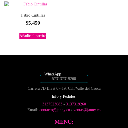
Fabio Cintillas
$
5,450
Añadir al carrito
573137319260
Carrera 7D Bis # 67-19, Cali/Valle del Cauca
Info y Pedidos:
3137523083
-
3137319260
Email:
contacto@janny.co
/
ventas@janny.co
MENÚ: