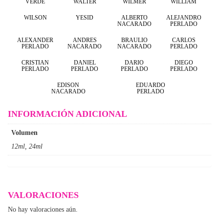
VERDE
WALTER
WILMER
WILLIAM
WILSON
YESID
ALBERTO
ALEJANDRO
NACARADO
PERLADO
ALEXANDER
ANDRES
BRAULIO
CARLOS
PERLADO
NACARADO
NACARADO
PERLADO
CRISTIAN
DANIEL
DARIO
DIEGO
PERLADO
PERLADO
PERLADO
PERLADO
EDISON
EDUARDO
NACARADO
PERLADO
INFORMACIÓN ADICIONAL
Volumen
12ml, 24ml
VALORACIONES
No hay valoraciones aún.