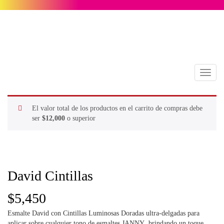
Toggl
naviga
El valor total de los productos en el carrito de compras debe
ser
$
12,000
o superior
David Cintillas
$
5,450
Esmalte David con Cintillas Luminosas Doradas ultra-delgadas para
aplicar sobre cualquier tono de esmaltes JANNY brindando un toque