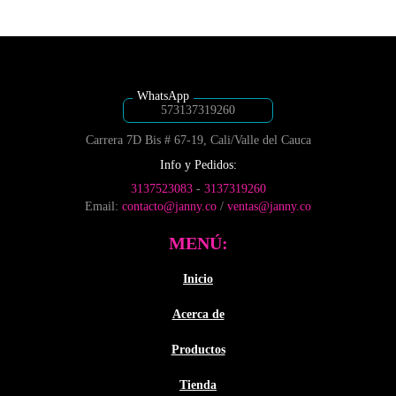
desde
$5,200
página
página
múltiples
variantes.
$6,050
de
de
hasta
variantes.
Las
producto
producto
hasta
$95,20
Las
opciones
$8,300
opciones
se
se
pueden
pueden
elegir
573137319260
elegir
en
Carrera 7D Bis # 67-19, Cali/Valle del Cauca
en
la
la
página
Info y Pedidos:
página
de
3137523083
-
3137319260
de
producto
Email:
contacto@janny.co
/
ventas@janny.co
producto
MENÚ:
Inicio
Acerca de
Productos
Tienda