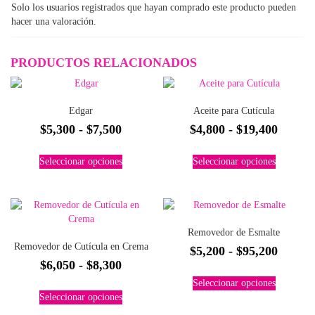
Solo los usuarios registrados que hayan comprado este producto pueden
hacer una valoración.
PRODUCTOS RELACIONADOS
Edgar
Aceite para Cutícula
Rango
Rango
$
5,300
-
$
7,500
$
4,800
-
$
19,400
de
de
Este
Este
Seleccionar opciones
Seleccionar opciones
precios:
precios
producto
producto
tiene
tiene
desde
desde
múltiples
múltiples
$5,300
$4,800
variantes.
variantes.
hasta
hasta
Las
Las
Removedor de Esmalte
$7,500
$19,40
opciones
opciones
Removedor de Cutícula en Crema
Rango
$
5,200
-
$
95,200
se
se
Rango
$
6,050
-
$
8,300
pueden
pueden
de
Este
elegir
elegir
de
Seleccionar opciones
precios
Este
producto
en
en
Seleccionar opciones
precios:
producto
tiene
desde
la
la
tiene
múltiples