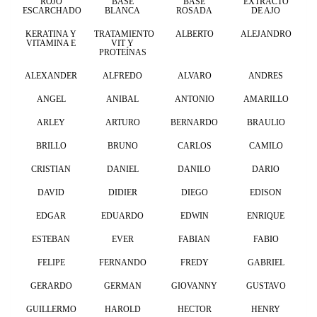
ROJO
BASE
BASE
EXTRACTO
ESCARCHADO
BLANCA
ROSADA
DE AJO
KERATINA Y
TRATAMIENTO
ALBERTO
ALEJANDRO
VITAMINA E
VIT Y
PROTEÍNAS
ALEXANDER
ALFREDO
ALVARO
ANDRES
ANGEL
ANIBAL
ANTONIO
AMARILLO
ARLEY
ARTURO
BERNARDO
BRAULIO
BRILLO
BRUNO
CARLOS
CAMILO
CRISTIAN
DANIEL
DANILO
DARIO
DAVID
DIDIER
DIEGO
EDISON
EDGAR
EDUARDO
EDWIN
ENRIQUE
ESTEBAN
EVER
FABIAN
FABIO
FELIPE
FERNANDO
FREDY
GABRIEL
GERARDO
GERMAN
GIOVANNY
GUSTAVO
GUILLERMO
HAROLD
HECTOR
HENRY