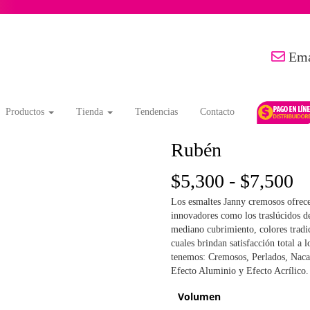
Ema
Productos
Tienda
Tendencias
Contacto
Rubén
R
$
5,300
-
$
7,500
Los esmaltes Janny cremosos ofrece
d
innovadores como los traslúcidos d
mediano cubrimiento, colores tradic
pr
cuales brindan satisfacción total a 
tenemos: Cremosos, Perlados, Nacar
d
Efecto Aluminio y Efecto Acrílico.
$
Volumen