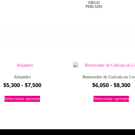
DIEGO
PERLADO
Alejandro
Removedor de Cutícula en Cr
Rango
R
$
5,300
-
$
7,500
$
6,050
-
$
8,300
de
d
Este
Est
precios:
p
Seleccionar opciones
Seleccionar opciones
producto
pro
desde
d
tiene
tie
múltiples
múl
$5,300
$
variantes.
var
hasta
h
Las
Las
$7,500
$
opciones
opc