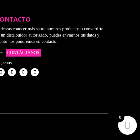
$7,850
opciones
den
se
gir
ONTACTO
pueden
elegir
 deseas conocer más sobre nuestros productos o convertirte
en
ina
 un distribuidor autorizado, puedes enviarnos tus datos y
la
onto nos pondremos en contácto.
página
ducto
de
CONTÁCTANOS
producto
guenos
0