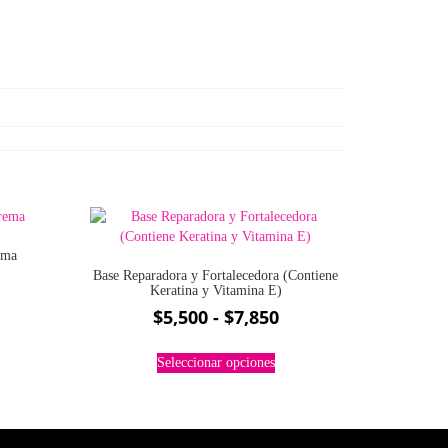
ema
Base Reparadora y Fortalecedora (Contiene
ango
Keratina y Vitamina E)
e
Rango
e
$
5,500
-
$
7,850
recios:
ducto
de
Este
esde
ne
precios:
Seleccionar opciones
producto
tiples
6,050
desde
tiene
iantes.
asta
múltiples
$5,500
8,300
variantes.
iones
hasta
Las