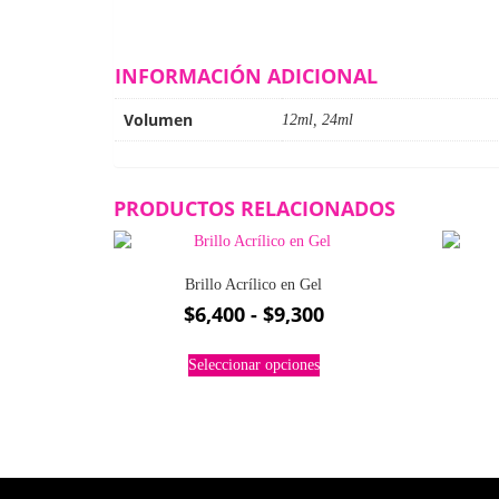
INFORMACIÓN ADICIONAL
Volumen
12ml, 24ml
PRODUCTOS RELACIONADOS
Brillo Acrílico en Gel
Rango
$
6,400
-
$
9,300
de
Este
precios:
Seleccionar opciones
producto
desde
tiene
múltiples
$6,400
variantes.
hasta
Las
$9,300
opciones