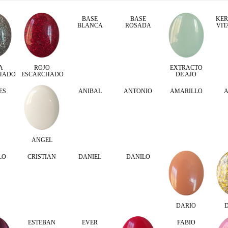
BASE
BASE
KER
BLANCA
ROSADA
VIT
A
ROJO
EXTRACTO
HADO
ESCARCHADO
DE AJO
ES
ANIBAL
ANTONIO
AMARILLO
ANGEL
LO
CRISTIAN
DANIEL
DANILO
DARIO
ESTEBAN
EVER
FABIO