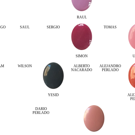
RAUL
AGO
SAUL
SERGIO
TOMAS
SIMON
U
AM
WILSON
ALBERTO
ALEJANDRO
NACARADO
PERLADO
YESID
ALE
P
DARIO
PERLADO