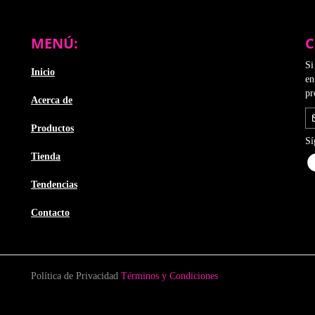
se
se
pueden
pue
elegir
ele
MENÚ:
C
en
en
la
la
Si
Inicio
página
pág
en
de
de
pr
Acerca de
producto
pro
Productos
Sí
Tienda
Tendencias
Contacto
Política de Privacidad
Términos y Condiciones