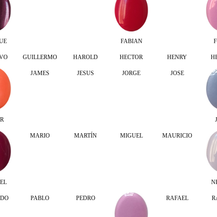
UE
FABIAN
F
VO
GUILLERMO
HAROLD
HECTOR
HENRY
H
JAMES
JESUS
JORGE
JOSE
ER
MARIO
MARTÍN
MIGUEL
MAURICIO
EL
N
LDO
PABLO
PEDRO
RAFAEL
R