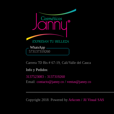
se
pueden
elegir
en
la
página
de
producto
573137319260
Carrera 7D Bis # 67-19, Cali/Valle del Cauca
Info y Pedidos:
3137523083
-
3137319260
Email:
contacto@janny.co
/
ventas@janny.co
Copyright 2018. Powered by
Arkcom
/
Jil Visual SAS