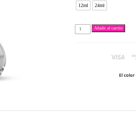
ha
12ml
24ml
$
Rubén
Añadir al carrito
cantidad
El colo