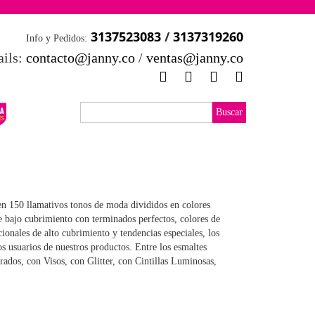
3137523083
/
3137319260
Info y Pedidos:
ils:
contacto@janny.co
/
ventas@janny.co
ango
n 150 llamativos tonos de moda divididos en colores
e
e bajo cubrimiento con terminados perfectos, colores de
ionales de alto cubrimiento y tendencias especiales, los
ecios:
los usuarios de nuestros productos. Entre los esmaltes
ados, con Visos, con Glitter, con Cintillas Luminosas,
esde
5,300