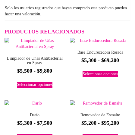
Solo los usuarios registrados que hayan comprado este producto pueden
hacer una valoración.
PRODUCTOS RELACIONADOS
Base Endurecedora Rosada
Limpiador de Uñas Antibacterial
Rango
$
5,300
-
$
69,200
en Spray
de
Este
Rango
$
5,500
-
$
9,800
Seleccionar opciones
precios
producto
de
Este
tiene
desde
Seleccionar opciones
precios:
producto
múltiples
$5,300
tiene
desde
variantes.
hasta
múltiples
Las
$5,500
variantes.
$69,20
opciones
hasta
Las
se
Darío
Removedor de Esmalte
$9,800
opciones
pueden
Rango
Rango
$
5,300
-
$
7,500
$
5,200
-
$
95,200
se
elegir
pueden
de
de
en
Este
Este
elegir