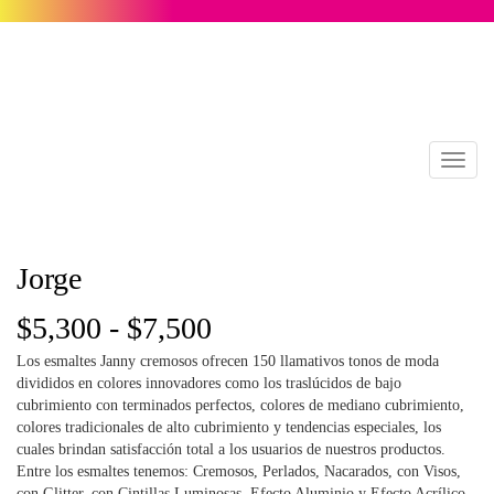
Toggl
naviga
Jorge
Rango
$
5,300
-
$
7,500
Los esmaltes Janny cremosos ofrecen 150 llamativos tonos de moda
de
divididos en colores innovadores como los traslúcidos de bajo
cubrimiento con terminados perfectos, colores de mediano cubrimiento,
precios:
colores tradicionales de alto cubrimiento y tendencias especiales, los
cuales brindan satisfacción total a los usuarios de nuestros productos.
desde
Entre los esmaltes tenemos: Cremosos, Perlados, Nacarados, con Visos,
con Glitter, con Cintillas Luminosas, Efecto Aluminio y Efecto Acrílico.