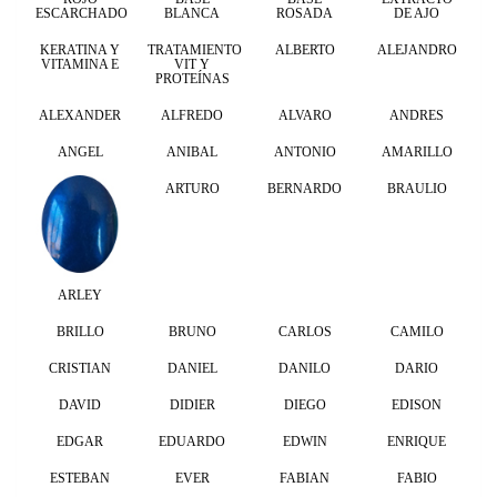
ESCARCHADO
BLANCA
ROSADA
DE AJO
KERATINA Y
TRATAMIENTO
ALBERTO
ALEJANDRO
VITAMINA E
VIT Y
PROTEÍNAS
ALEXANDER
ALFREDO
ALVARO
ANDRES
ANGEL
ANIBAL
ANTONIO
AMARILLO
ARTURO
BERNARDO
BRAULIO
ARLEY
BRILLO
BRUNO
CARLOS
CAMILO
CRISTIAN
DANIEL
DANILO
DARIO
DAVID
DIDIER
DIEGO
EDISON
EDGAR
EDUARDO
EDWIN
ENRIQUE
ESTEBAN
EVER
FABIAN
FABIO