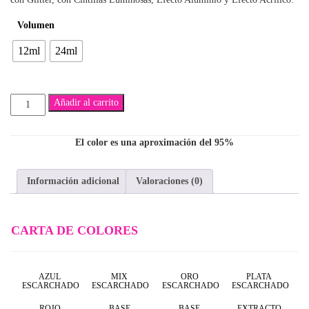
$5,300
Volumen
hasta
12ml
24ml
$7,500
Jorge
Añadir al carrito
cantidad
El color es una aproximación del 95%
Información adicional
Valoraciones (0)
CARTA DE COLORES
AZUL
MIX
ORO
PLATA
ESCARCHADO
ESCARCHADO
ESCARCHADO
ESCARCHADO
ROJO
BASE
BASE
EXTRACTO