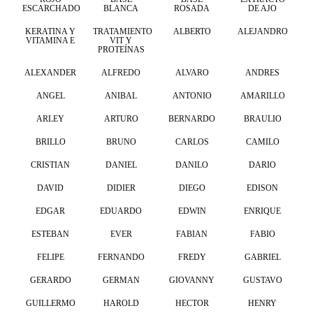
ESCARCHADO
BLANCA
ROSADA
DE AJO
KERATINA Y
TRATAMIENTO
ALBERTO
ALEJANDRO
VITAMINA E
VIT Y
PROTEÍNAS
ALEXANDER
ALFREDO
ALVARO
ANDRES
ANGEL
ANIBAL
ANTONIO
AMARILLO
ARLEY
ARTURO
BERNARDO
BRAULIO
BRILLO
BRUNO
CARLOS
CAMILO
CRISTIAN
DANIEL
DANILO
DARIO
DAVID
DIDIER
DIEGO
EDISON
EDGAR
EDUARDO
EDWIN
ENRIQUE
ESTEBAN
EVER
FABIAN
FABIO
FELIPE
FERNANDO
FREDY
GABRIEL
GERARDO
GERMAN
GIOVANNY
GUSTAVO
GUILLERMO
HAROLD
HECTOR
HENRY