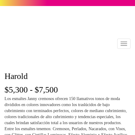
Toggl
naviga
Harold
Rango
$
5,300
-
$
7,500
Los esmaltes Janny cremosos ofrecen 150 llamativos tonos de moda
de
divididos en colores innovadores como los traslúcidos de bajo
cubrimiento con terminados perfectos, colores de mediano cubrimiento,
precios:
colores tradicionales de alto cubrimiento y tendencias especiales, los
cuales brindan satisfacción total a los usuarios de nuestros productos.
desde
Entre los esmaltes tenemos: Cremosos, Perlados, Nacarados, con Visos,
con Glitter, con Cintillas Luminosas, Efecto Aluminio y Efecto Acrílico.