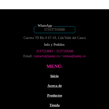
desde
página
página
múltiples
$6,050
de
de
variantes.
producto
producto
hasta
Las
$8,300
opciones
se
pueden
573137319260
elegir
Carrera 7D Bis # 67-19, Cali/Valle del Cauca
en
la
Info y Pedidos:
página
3137523083
-
3137319260
de
Email:
contacto@janny.co
/
ventas@janny.co
producto
MENÚ:
Inicio
Acerca de
Productos
Tienda