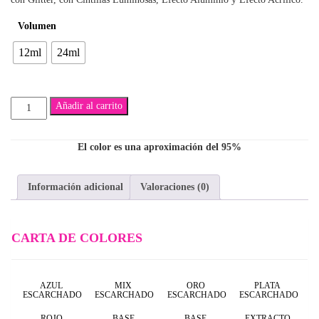
$5,300
Volumen
hasta
12ml
24ml
$7,500
Harold
Añadir al carrito
cantidad
El color es una aproximación del 95%
Información adicional
Valoraciones (0)
CARTA DE COLORES
AZUL
MIX
ORO
PLATA
ESCARCHADO
ESCARCHADO
ESCARCHADO
ESCARCHADO
ROJO
BASE
BASE
EXTRACTO