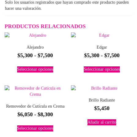
Solo los usuarios registrados que hayan comprado este producto pueden
hacer una valoración.
PRODUCTOS RELACIONADOS
Alejandro
Edgar
Rango
Rango
$
5,300
-
$
7,500
$
5,300
-
$
7,500
de
de
Este
Este
Seleccionar opciones
Seleccionar opciones
precios:
precios
producto
producto
tiene
tiene
desde
desde
múltiples
múltiples
$5,300
$5,300
variantes.
variantes.
hasta
hasta
Las
Las
Brillo Radiante
$7,500
$7,500
opciones
opciones
Removedor de Cutícula en Crema
$
5,450
se
se
Rango
$
6,050
-
$
8,300
pueden
pueden
elegir
elegir
de
Añadir al carrito
Este
en
en
Seleccionar opciones
precios:
producto
la
la
tiene