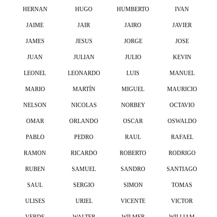
HERNAN
HUGO
HUMBERTO
IVAN
JAIME
JAIR
JAIRO
JAVIER
JAMES
JESUS
JORGE
JOSE
JUAN
JULIAN
JULIO
KEVIN
LEONEL
LEONARDO
LUIS
MANUEL
MARIO
MARTÍN
MIGUEL
MAURICIO
NELSON
NICOLAS
NORBEY
OCTAVIO
OMAR
ORLANDO
OSCAR
OSWALDO
PABLO
PEDRO
RAUL
RAFAEL
RAMON
RICARDO
ROBERTO
RODRIGO
RUBEN
SAMUEL
SANDRO
SANTIAGO
SAUL
SERGIO
SIMON
TOMAS
ULISES
URIEL
VICENTE
VICTOR
VERDE
WALTER
WILMER
WILLIAM