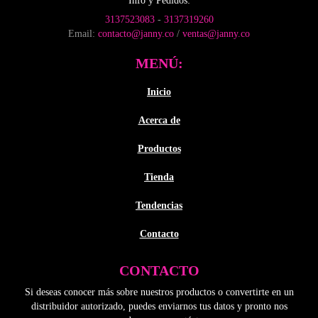
Info y Pedidos:
página
3137523083
-
3137319260
de
Email:
contacto@janny.co
/
ventas@janny.co
producto
MENÚ:
Inicio
Acerca de
Productos
Tienda
Tendencias
Contacto
CONTACTO
Si deseas conocer más sobre nuestros productos o convertirte en un
distribuidor autorizado, puedes enviarnos tus datos y pronto nos