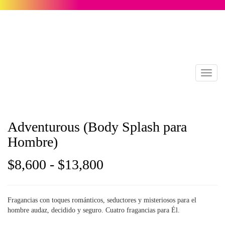
Toggl
naviga
Adventurous (Body Splash para
Hombre)
Rango
$
8,600
-
$
13,800
de
Fragancias con toques románticos, seductores y misteriosos para el
precios:
hombre audaz, decidido y seguro. Cuatro fragancias para Él.
desde