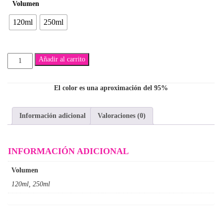
Volumen
$8,600
120ml
250ml
hasta
$13,800
Adventurous
Añadir al carrito
(Body
Splash
para
El color es una aproximación del 95%
Hombre)
cantidad
Información adicional
Valoraciones (0)
INFORMACIÓN ADICIONAL
Volumen
120ml, 250ml