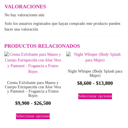
VALORACIONES
No hay valoraciones aún.
Solo los usuarios registrados que hayan comprado este producto pueden
hacer una valoración.
PRODUCTOS RELACIONADOS
Night Whisper (Body Splash para
Mujer)
Rango
$
8,600
-
$
13,800
Crema Exfoliante para Manos y
Cuerpo Enriquecida con Aloe Vera
de
y Pantenol – Fragancia a Frutos
Este
Rojos
Seleccionar opciones
precios
producto
Rango
$
9,900
-
$
26,500
tiene
desde
múltiples
de
$8,600
Este
variantes.
Seleccionar opciones
precios:
producto
hasta
Las
tiene
desde
$13,80
opciones