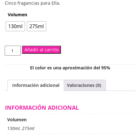
Cinco fragancias para Ella.
$8,600
Volumen
hasta
130ml
275ml
$13,800
Night
Añadir al carrito
Whisper
(Body
Splash
El color es una aproximación del 95%
para
Mujer)
Información adicional
Valoraciones (0)
cantidad
INFORMACIÓN ADICIONAL
Volumen
130ml, 275ml