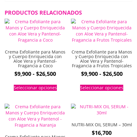
PRODUCTOS RELACIONADOS
Crema Exfoliante para Manos
Crema Exfoliante para Manos
y Cuerpo Enriquecida con
y Cuerpo Enriquecida con
Aloe Vera y Pantenol-
Aloe Vera y Pantenol-
Fragancia a Coco
Fragancia a Frutos Tropicales
Rango
Rang
$
9,900
-
$
26,500
$
9,900
-
$
26,500
de
de
Este
Este
Seleccionar opciones
Seleccionar opciones
precios:
preci
producto
produc
tiene
tiene
desde
desd
múltiples
múltip
$9,900
$9,90
variantes.
varian
hasta
hast
Las
Las
$26,500
$26,5
opciones
opcion
NUTRI-MIX OIL SERUM – 30ml
se
se
$
16,700
pueden
puede
Crema Exfoliante para Manos