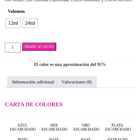
$5,300
Volumen
hasta
12ml
24ml
$7,500
Arturo
Añadir al carrito
cantidad
El color es una aproximación del 95%
Información adicional
Valoraciones (0)
CARTA DE COLORES
AZUL
MIX
ORO
PLATA
ESCARCHADO
ESCARCHADO
ESCARCHADO
ESCARCHADO
ROJO
BASE
BASE
EXTRACTO