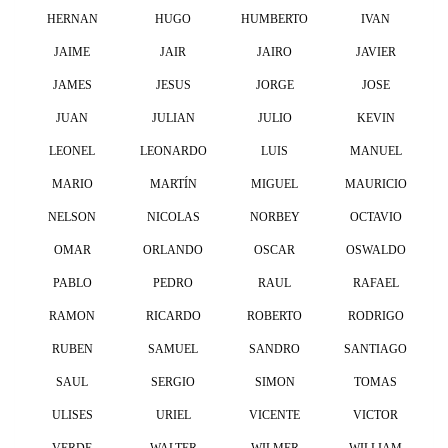
HERNAN
HUGO
HUMBERTO
IVAN
JAIME
JAIR
JAIRO
JAVIER
JAMES
JESUS
JORGE
JOSE
JUAN
JULIAN
JULIO
KEVIN
LEONEL
LEONARDO
LUIS
MANUEL
MARIO
MARTÍN
MIGUEL
MAURICIO
NELSON
NICOLAS
NORBEY
OCTAVIO
OMAR
ORLANDO
OSCAR
OSWALDO
PABLO
PEDRO
RAUL
RAFAEL
RAMON
RICARDO
ROBERTO
RODRIGO
RUBEN
SAMUEL
SANDRO
SANTIAGO
SAUL
SERGIO
SIMON
TOMAS
ULISES
URIEL
VICENTE
VICTOR
VERDE
WALTER
WILMER
WILLIAM