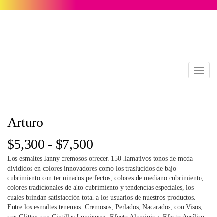
Toggl
naviga
Arturo
Rango
$
5,300
-
$
7,500
Los esmaltes Janny cremosos ofrecen 150 llamativos tonos de moda
de
divididos en colores innovadores como los traslúcidos de bajo
cubrimiento con terminados perfectos, colores de mediano cubrimiento,
precios:
colores tradicionales de alto cubrimiento y tendencias especiales, los
cuales brindan satisfacción total a los usuarios de nuestros productos.
desde
Entre los esmaltes tenemos: Cremosos, Perlados, Nacarados, con Visos,
con Glitter, con Cintillas Luminosas, Efecto Aluminio y Efecto Acrílico.