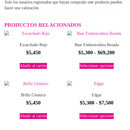
Solo los usuarios registrados que hayan comprado este producto pueden
hacer una valoración.
PRODUCTOS RELACIONADOS
Escarchado Rojo
Base Endurecedora Rosada
Rango
$
5,450
$
5,300
-
$
69,200
de
Este
Añadir al carrito
Seleccionar opciones
precios
producto
tiene
desde
múltiples
$5,300
variantes.
hasta
Las
Brillo Cósmico
Edgar
$69,20
opciones
Rango
$
5,450
$
5,300
-
$
7,500
se
pueden
de
Este
elegir
Añadir al carrito
Seleccionar opciones
precios
producto
en
tiene
desde
la
múltiples