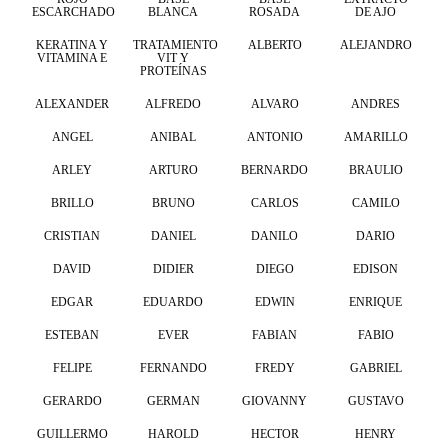
ESCARCHADO
BLANCA
ROSADA
DE AJO
KERATINA Y
TRATAMIENTO
ALBERTO
ALEJANDRO
VITAMINA E
VIT Y
PROTEÍNAS
ALEXANDER
ALFREDO
ALVARO
ANDRES
ANGEL
ANIBAL
ANTONIO
AMARILLO
ARLEY
ARTURO
BERNARDO
BRAULIO
BRILLO
BRUNO
CARLOS
CAMILO
CRISTIAN
DANIEL
DANILO
DARIO
DAVID
DIDIER
DIEGO
EDISON
EDGAR
EDUARDO
EDWIN
ENRIQUE
ESTEBAN
EVER
FABIAN
FABIO
FELIPE
FERNANDO
FREDY
GABRIEL
GERARDO
GERMAN
GIOVANNY
GUSTAVO
GUILLERMO
HAROLD
HECTOR
HENRY