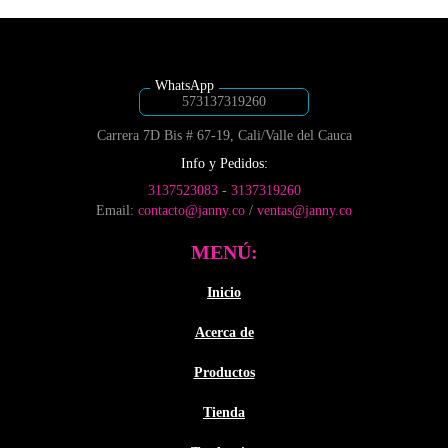
$5,300
página
variantes.
de
hasta
Las
producto
$7,500
opciones
se
pueden
573137319260
elegir
Carrera 7D Bis # 67-19, Cali/Valle del Cauca
en
la
Info y Pedidos:
página
3137523083
-
3137319260
de
Email:
contacto@janny.co
/
ventas@janny.co
producto
MENÚ:
Inicio
Acerca de
Productos
Tienda