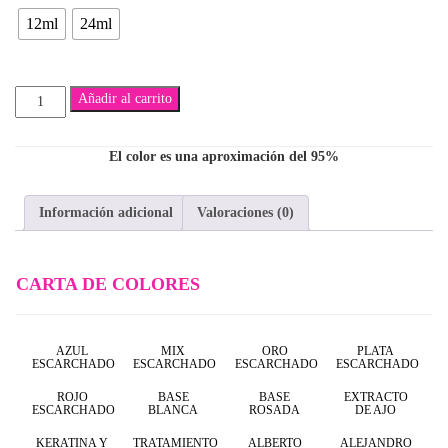
12ml
24ml
$7,500
Andrés
Añadir al carrito
cantidad
El color es una aproximación del 95%
Información adicional
Valoraciones (0)
CARTA DE COLORES
AZUL
MIX
ORO
PLATA
ESCARCHADO
ESCARCHADO
ESCARCHADO
ESCARCHADO
ROJO
BASE
BASE
EXTRACTO
ESCARCHADO
BLANCA
ROSADA
DE AJO
KERATINA Y
TRATAMIENTO
ALBERTO
ALEJANDRO