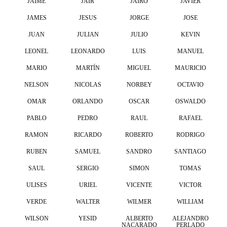
JAIME
JAIR
JAIRO
JAVIER
JAMES
JESUS
JORGE
JOSE
JUAN
JULIAN
JULIO
KEVIN
LEONEL
LEONARDO
LUIS
MANUEL
MARIO
MARTÍN
MIGUEL
MAURICIO
NELSON
NICOLAS
NORBEY
OCTAVIO
OMAR
ORLANDO
OSCAR
OSWALDO
PABLO
PEDRO
RAUL
RAFAEL
RAMON
RICARDO
ROBERTO
RODRIGO
RUBEN
SAMUEL
SANDRO
SANTIAGO
SAUL
SERGIO
SIMON
TOMAS
ULISES
URIEL
VICENTE
VICTOR
VERDE
WALTER
WILMER
WILLIAM
WILSON
YESID
ALBERTO
ALEJANDRO
NACARADO
PERLADO