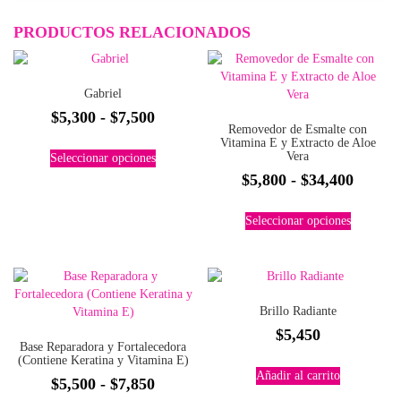
PRODUCTOS RELACIONADOS
Gabriel
Rango
$
5,300
-
$
7,500
Removedor de Esmalte con
de
Vitamina E y Extracto de Aloe
Este
Vera
Seleccionar opciones
precios:
producto
Rango
$
5,800
-
$
34,400
tiene
desde
múltiples
de
$5,300
Este
variantes.
Seleccionar opciones
precios
producto
hasta
Las
tiene
desde
$7,500
opciones
múltiples
$5,800
se
variantes.
pueden
hasta
Las
elegir
Brillo Radiante
$34,40
opciones
en
$
5,450
se
la
Base Reparadora y Fortalecedora
pueden
página
(Contiene Keratina y Vitamina E)
elegir
Añadir al carrito
de
Rango
$
5,500
-
$
7,850
en
producto