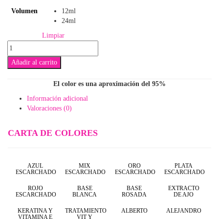
$5,300
Volumen
12ml
hasta
24ml
Limpiar
$7,500
Alexander
cantidad
Añadir al carrito
El color es una aproximación del 95%
Información adicional
Valoraciones (0)
CARTA DE COLORES
AZUL
MIX
ORO
PLATA
ESCARCHADO
ESCARCHADO
ESCARCHADO
ESCARCHADO
ROJO
BASE
BASE
EXTRACTO
ESCARCHADO
BLANCA
ROSADA
DE AJO
KERATINA Y
TRATAMIENTO
ALBERTO
ALEJANDRO
VITAMINA E
VIT Y