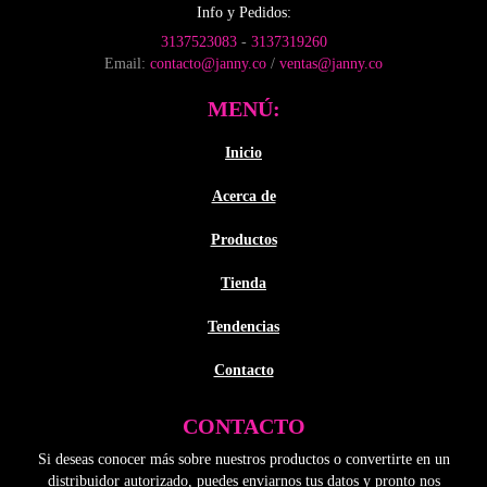
producto
Info y Pedidos:
elegir
3137523083
-
3137319260
en
Email:
contacto@janny.co
/
ventas@janny.co
la
página
MENÚ:
de
producto
Inicio
Acerca de
Productos
Tienda
Tendencias
Contacto
CONTACTO
Si deseas conocer más sobre nuestros productos o convertirte en un
distribuidor autorizado, puedes enviarnos tus datos y pronto nos