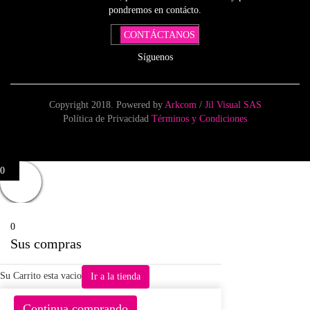
pondremos en contácto.
CONTÁCTANOS
Síguenos
Copyright 2018. Powered by
Arkcom
/
Jil Visual SAS
Política de Privacidad
Términos y Condiciones
0
0
Sus compras
Su Carrito esta vacio
Ir a la tienda
Continua comprando