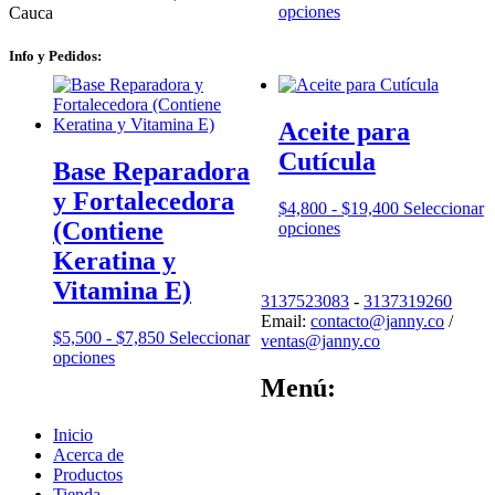
Este
de
opciones
Cauca
producto
precios:
tiene
desde
Info y Pedidos:
múltiples
$5,500
variantes.
hasta
Las
$70,100
Aceite para
opciones
se
Cutícula
Base Reparadora
pueden
elegir
y Fortalecedora
Rango
$
4,800
-
$
19,400
Seleccionar
en
(Contiene
Este
de
opciones
la
producto
precios:
página
Keratina y
tiene
desde
de
Vitamina E)
múltiples
$4,800
producto
3137523083
-
3137319260
variantes.
hasta
Email:
contacto@janny.co
/
Las
$19,400
Rango
$
5,500
-
$
7,850
Seleccionar
ventas@janny.co
opciones
Este
de
opciones
se
producto
precios:
Menú:
pueden
tiene
desde
elegir
múltiples
$5,500
en
Inicio
variantes.
hasta
la
Acerca de
Las
$7,850
página
Productos
opciones
de
Tienda