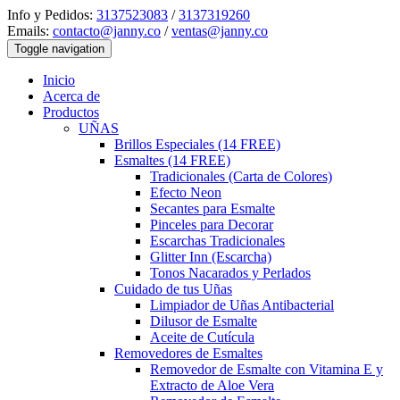
Info y Pedidos:
3137523083
/
3137319260
Emails:
contacto@janny.co
/
ventas@janny.co
Toggle navigation
Inicio
Acerca de
Productos
UÑAS
Brillos Especiales (14 FREE)
Esmaltes (14 FREE)
Tradicionales (Carta de Colores)
Efecto Neon
Secantes para Esmalte
Pinceles para Decorar
Escarchas Tradicionales
Glitter Inn (Escarcha)
Tonos Nacarados y Perlados
Cuidado de tus Uñas
Limpiador de Uñas Antibacterial
Dilusor de Esmalte
Aceite de Cutícula
Removedores de Esmaltes
Removedor de Esmalte con Vitamina E y
Extracto de Aloe Vera