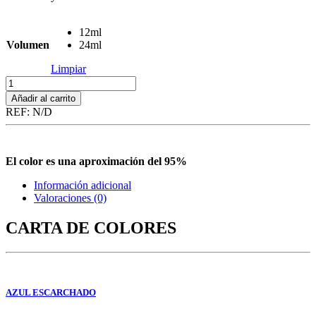
12ml
Volumen
24ml
Limpiar
Uriel
cantidad
Añadir al carrito
REF:
N/D
El color es una aproximación del 95%
Información adicional
Valoraciones (0)
CARTA DE COLORES
AZUL ESCARCHADO