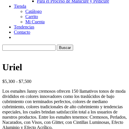
Para el Proceso de Manicure y Pedicure
Tienda
Catálogo
Carrito
Mi Cuenta
Tendencias
Contacto
Uriel
Rango
$
5,300
-
$
7,500
de
Los esmaltes Janny cremosos ofrecen 150 llamativos tonos de moda
precios:
divididos en colores innovadores como los traslúcidos de bajo
desde
cubrimiento con terminados perfectos, colores de mediano
$5,300
cubrimiento, colores tradicionales de alto cubrimiento y tendencias
hasta
especiales, los cuales brindan satisfacción total a los usuarios de
$7,500
nuestros productos. Entre los esmaltes tenemos: Cremosos, Perlados,
Nacarados, con Visos, con Glitter, con Cintillas Luminosas, Efecto
Aluminio y Efecto Acrílico.