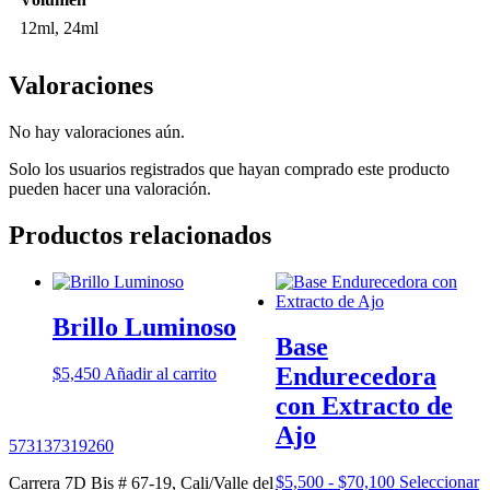
12ml, 24ml
Valoraciones
No hay valoraciones aún.
Solo los usuarios registrados que hayan comprado este producto
pueden hacer una valoración.
Productos relacionados
Brillo Luminoso
Base
Endurecedora
$
5,450
Añadir al carrito
con Extracto de
Ajo
573137319260
Rango
$
5,500
-
$
70,100
Seleccionar
Carrera 7D Bis # 67-19, Cali/Valle del