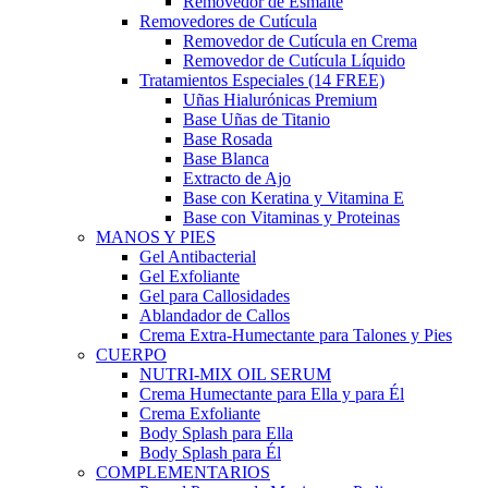
Removedor de Esmalte
Removedores de Cutícula
Removedor de Cutícula en Crema
Removedor de Cutícula Líquido
Tratamientos Especiales (14 FREE)
Uñas Hialurónicas Premium
Base Uñas de Titanio
Base Rosada
Base Blanca
Extracto de Ajo
Base con Keratina y Vitamina E
Base con Vitaminas y Proteinas
MANOS Y PIES
Gel Antibacterial
Gel Exfoliante
Gel para Callosidades
Ablandador de Callos
Crema Extra-Humectante para Talones y Pies
CUERPO
NUTRI-MIX OIL SERUM
Crema Humectante para Ella y para Él
Crema Exfoliante
Body Splash para Ella
Body Splash para Él
COMPLEMENTARIOS