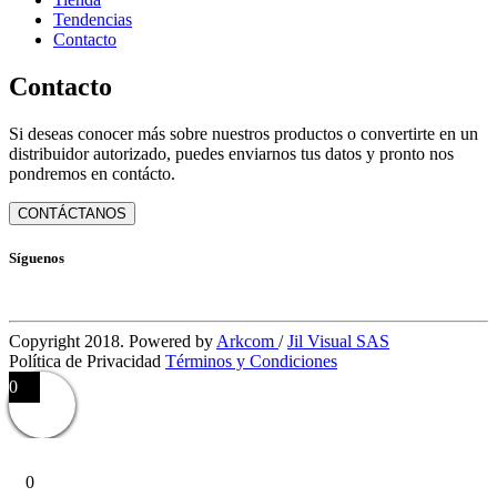
se
producto
Tendencias
pueden
Contacto
elegir
en
la
Contacto
página
de
Si deseas conocer más sobre nuestros productos o convertirte en un
producto
distribuidor autorizado, puedes enviarnos tus datos y pronto nos
pondremos en contácto.
CONTÁCTANOS
Síguenos
Copyright 2018. Powered by
Arkcom
/
Jil Visual SAS
Política de Privacidad
Términos y Condiciones
0
0