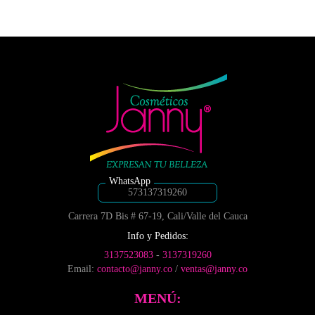
tiene
tiene
la
la
múltiples
múltiples
página
página
variantes.
variantes.
de
de
Las
Las
producto
producto
opciones
opciones
se
se
pueden
pueden
elegir
elegir
en
en
la
la
página
página
de
de
producto
producto
573137319260
Carrera 7D Bis # 67-19, Cali/Valle del Cauca
Info y Pedidos:
3137523083
-
3137319260
Email:
contacto@janny.co
/
ventas@janny.co
MENÚ: