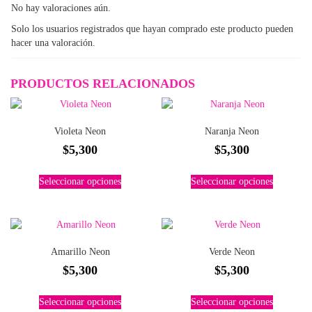
No hay valoraciones aún.
Solo los usuarios registrados que hayan comprado este producto pueden
hacer una valoración.
PRODUCTOS RELACIONADOS
Violeta Neon
Naranja Neon
$
5,300
$
5,300
Este
Este
Seleccionar opciones
Seleccionar opciones
producto
producto
tiene
tiene
múltiples
múltiples
variantes.
variantes.
Las
Las
Amarillo Neon
Verde Neon
opciones
opciones
$
5,300
$
5,300
se
se
pueden
pueden
Este
Este
elegir
elegir
Seleccionar opciones
Seleccionar opciones
producto
producto
en
en