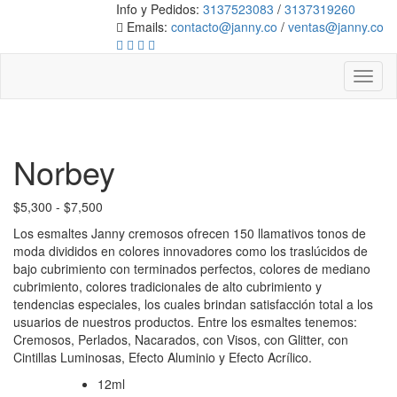
Info y Pedidos:
3137523083
/
3137319260
Emails:
contacto@janny.co
/
ventas@janny.co
Toggl
naviga
Norbey
Rango
$
5,300
-
$
7,500
de
Los esmaltes Janny cremosos ofrecen 150 llamativos tonos de
precios:
moda divididos en colores innovadores como los traslúcidos de
desde
bajo cubrimiento con terminados perfectos, colores de mediano
$5,300
cubrimiento, colores tradicionales de alto cubrimiento y
hasta
tendencias especiales, los cuales brindan satisfacción total a los
$7,500
usuarios de nuestros productos. Entre los esmaltes tenemos:
Cremosos, Perlados, Nacarados, con Visos, con Glitter, con
Cintillas Luminosas, Efecto Aluminio y Efecto Acrílico.
12ml
Volumen