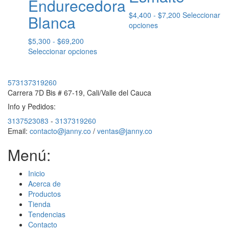
Endurecedora
Rango
$
4,400
-
$
7,200
Seleccionar
Blanca
Este
de
opciones
producto
precios:
Rango
$
5,300
-
$
69,200
tiene
desde
de
Este
Seleccionar opciones
múltiples
$4,400
precios:
producto
variantes.
hasta
desde
tiene
Las
$7,200
$5,300
múltiples
573137319260
opciones
hasta
variantes.
Carrera 7D Bis # 67-19, Cali/Valle del Cauca
se
$69,200
Las
pueden
Info y Pedidos:
opciones
elegir
3137523083
-
3137319260
se
en
Email:
contacto@janny.co
/
ventas@janny.co
pueden
la
elegir
página
Menú:
en
de
la
producto
página
Inicio
de
Acerca de
producto
Productos
Tienda
Tendencias
Contacto