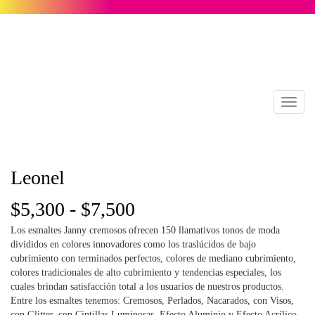
Toggl
naviga
Leonel
Rango
$
5,300
-
$
7,500
Los esmaltes Janny cremosos ofrecen 150 llamativos tonos de moda
de
divididos en colores innovadores como los traslúcidos de bajo
cubrimiento con terminados perfectos, colores de mediano cubrimiento,
precios:
colores tradicionales de alto cubrimiento y tendencias especiales, los
cuales brindan satisfacción total a los usuarios de nuestros productos.
desde
Entre los esmaltes tenemos: Cremosos, Perlados, Nacarados, con Visos,
con Glitter, con Cintillas Luminosas, Efecto Aluminio y Efecto Acrílico.