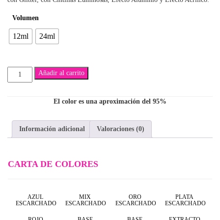
$5,300
Volumen
hasta
12ml
24ml
$7,500
Leonel
Añadir al carrito
cantidad
El color es una aproximación del 95%
Información adicional
Valoraciones (0)
CARTA DE COLORES
AZUL
MIX
ORO
PLATA
ESCARCHADO
ESCARCHADO
ESCARCHADO
ESCARCHADO
ROJO
BASE
BASE
EXTRACTO