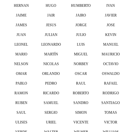
HERNAN
HUGO
HUMBERTO
IVAN
JAIME
JAIR
JAIRO
JAVIER
JAMES
JESUS
JORGE
JOSE
JUAN
JULIAN
JULIO
KEVIN
LEONEL
LEONARDO
LUIS
MANUEL
MARIO
MARTÍN
MIGUEL
MAURICIO
NELSON
NICOLAS
NORBEY
OCTAVIO
OMAR
ORLANDO
OSCAR
OSWALDO
PABLO
PEDRO
RAUL
RAFAEL
RAMON
RICARDO
ROBERTO
RODRIGO
RUBEN
SAMUEL
SANDRO
SANTIAGO
SAUL
SERGIO
SIMON
TOMAS
ULISES
URIEL
VICENTE
VICTOR
VERDE
WALTER
WILMER
WILLIAM