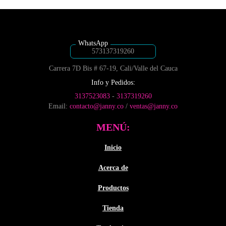
$5,300
$5,300
página
página
variantes.
variantes.
de
de
hasta
hasta
Las
Las
producto
producto
$7,500
$7,500
opciones
opciones
se
se
pueden
pueden
573137319260
elegir
elegir
Carrera 7D Bis # 67-19, Cali/Valle del Cauca
en
en
la
la
Info y Pedidos:
página
página
3137523083
-
3137319260
de
de
Email:
contacto@janny.co
/
ventas@janny.co
producto
producto
MENÚ:
Inicio
Acerca de
Productos
Tienda