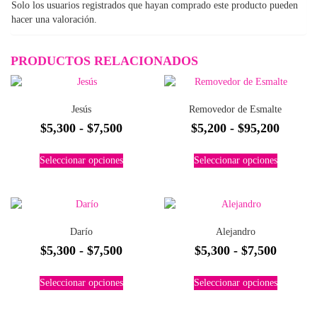
Solo los usuarios registrados que hayan comprado este producto pueden
hacer una valoración.
PRODUCTOS RELACIONADOS
Jesús
Removedor de Esmalte
Rango
Rango
$
5,300
-
$
7,500
$
5,200
-
$
95,200
de
de
Este
Este
Seleccionar opciones
Seleccionar opciones
precios:
precios
producto
producto
tiene
tiene
desde
desde
múltiples
múltiples
$5,300
$5,200
variantes.
variantes.
hasta
hasta
Las
Las
Darío
Alejandro
$7,500
$95,20
opciones
opciones
Rango
Rango
$
5,300
-
$
7,500
$
5,300
-
$
7,500
se
se
pueden
pueden
de
de
Este
Este
elegir
elegir
Seleccionar opciones
Seleccionar opciones
precios:
precios
producto
producto
en
en
tiene
tiene
desde
desde
la
la
múltiples
múltiples