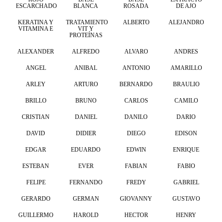
ESCARCHADO
BLANCA
ROSADA
DE AJO
KERATINA Y
TRATAMIENTO
ALBERTO
ALEJANDRO
VITAMINA E
VIT Y
PROTEÍNAS
ALEXANDER
ALFREDO
ALVARO
ANDRES
ANGEL
ANIBAL
ANTONIO
AMARILLO
ARLEY
ARTURO
BERNARDO
BRAULIO
BRILLO
BRUNO
CARLOS
CAMILO
CRISTIAN
DANIEL
DANILO
DARIO
DAVID
DIDIER
DIEGO
EDISON
EDGAR
EDUARDO
EDWIN
ENRIQUE
ESTEBAN
EVER
FABIAN
FABIO
FELIPE
FERNANDO
FREDY
GABRIEL
GERARDO
GERMAN
GIOVANNY
GUSTAVO
GUILLERMO
HAROLD
HECTOR
HENRY