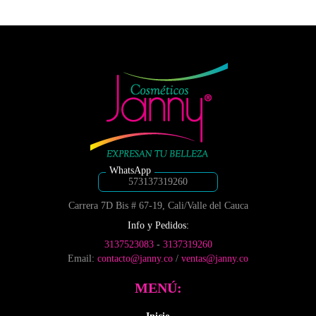
de
de
múltiples
$5,500
producto
producto
variantes.
hasta
Las
$70,10
opciones
se
pueden
elegir
en
la
página
de
producto
573137319260
Carrera 7D Bis # 67-19, Cali/Valle del Cauca
Info y Pedidos:
3137523083
-
3137319260
Email:
contacto@janny.co
/
ventas@janny.co
MENÚ: