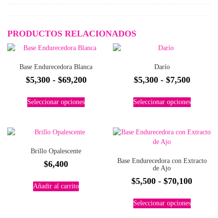
PRODUCTOS RELACIONADOS
Base Endurecedora Blanca
Darío
Rango
Rango
$
5,300
-
$
69,200
$
5,300
-
$
7,500
de
de
Este
Este
Seleccionar opciones
Seleccionar opciones
precios:
precios
producto
producto
tiene
tiene
desde
desde
múltiples
múltiples
$5,300
$5,300
variantes.
variantes.
hasta
hasta
Las
Las
Brillo Opalescente
$69,200
$7,500
opciones
opciones
Base Endurecedora con Extracto
$
6,400
se
se
de Ajo
pueden
pueden
Rango
$
5,500
-
$
70,100
elegir
elegir
Añadir al carrito
de
en
en
Este
la
la
Seleccionar opciones
precios
producto
página
página
tiene
desde