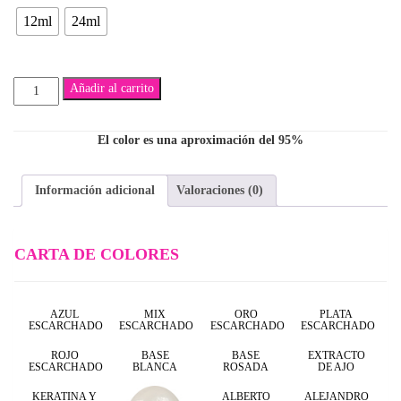
12ml
24ml
$7,500
Henry
Añadir al carrito
cantidad
El color es una aproximación del 95%
Información adicional
Valoraciones (0)
CARTA DE COLORES
AZUL
MIX
ORO
PLATA
ESCARCHADO
ESCARCHADO
ESCARCHADO
ESCARCHADO
ROJO
BASE
BASE
EXTRACTO
ESCARCHADO
BLANCA
ROSADA
DE AJO
KERATINA Y
ALBERTO
ALEJANDRO