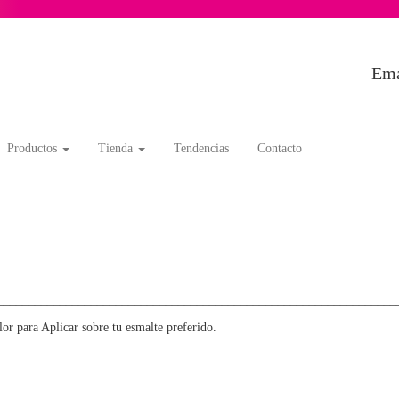
Ema
Productos
Tienda
Tendencias
Contacto
________________________________________________________________
lor para Aplicar sobre tu esmalte preferido.