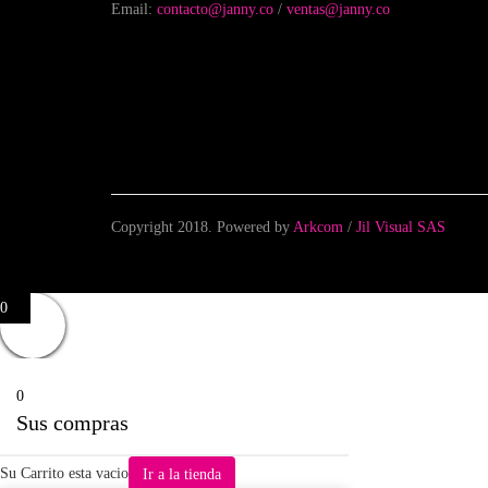
Email:
contacto@janny.co
/
ventas@janny.co
Copyright 2018. Powered by
Arkcom
/
Jil Visual SAS
0
0
Sus compras
Su Carrito esta vacio
Ir a la tienda