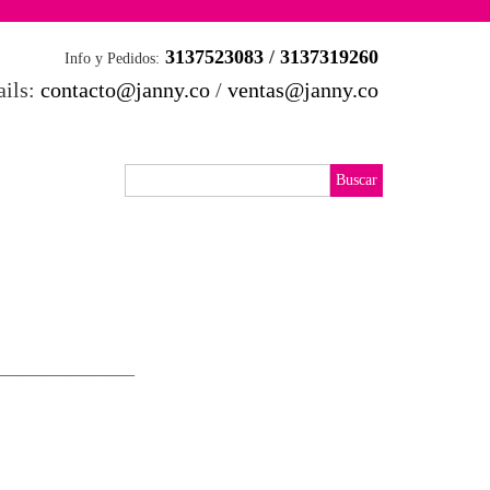
3137523083
/
3137319260
Info y Pedidos:
ils:
contacto@janny.co
/
ventas@janny.co
__________________