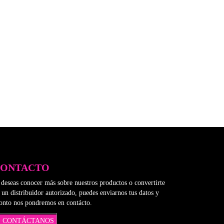
CONTACTO
 deseas conocer más sobre nuestros productos o convertirte
 un distribuidor autorizado, puedes enviarnos tus datos y
onto nos pondremos en contácto.
CONTÁCTANOS