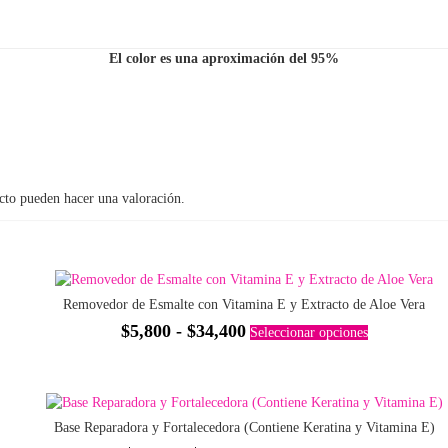
El color es una aproximación del 95%
cto pueden hacer una valoración.
Removedor de Esmalte con Vitamina E y Extracto de Aloe Vera
Rango
Este
$
5,800
-
$
34,400
Seleccionar opciones
producto
de
tiene
precios:
múltiples
desde
variantes.
$5,800
Las
Base Reparadora y Fortalecedora (Contiene Keratina y Vitamina E)
opciones