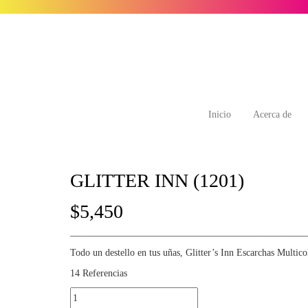
Inicio
Acerca de
GLITTER INN (1201)
$
5,450
_________________________________________________
Todo un destello en tus uñas, Glitter’s Inn Escarchas Multico
14 Referencias
GLITTER
INN