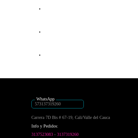
573137319260
Carrera 7D Bis # 67-19, Cali/Valle del Cauca
Info y Pedidos:
3137523083
-
3137319260