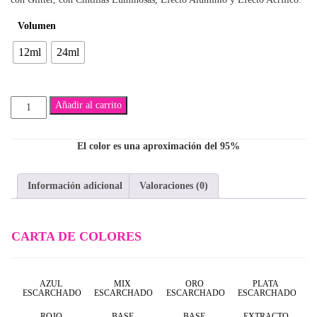
$5,300
Volumen
hasta
12ml
24ml
$7,500
Fabián
Añadir al carrito
cantidad
El color es una aproximación del 95%
Información adicional
Valoraciones (0)
CARTA DE COLORES
AZUL
MIX
ORO
PLATA
ESCARCHADO
ESCARCHADO
ESCARCHADO
ESCARCHADO
ROJO
BASE
BASE
EXTRACTO