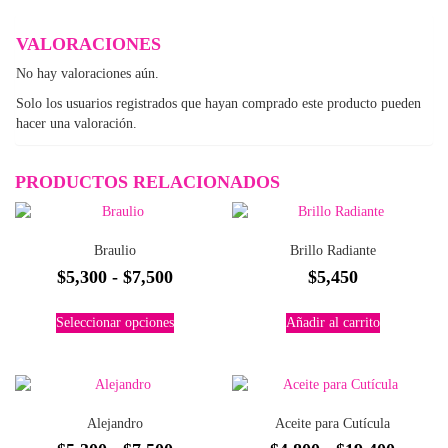
VALORACIONES
No hay valoraciones aún.
Solo los usuarios registrados que hayan comprado este producto pueden
hacer una valoración.
PRODUCTOS RELACIONADOS
Braulio
Brillo Radiante
Rango
$
5,300
-
$
7,500
$
5,450
de
Este
Seleccionar opciones
Añadir al carrito
precios:
producto
tiene
desde
múltiples
$5,300
variantes.
hasta
Las
Alejandro
Aceite para Cutícula
$7,500
opciones
se