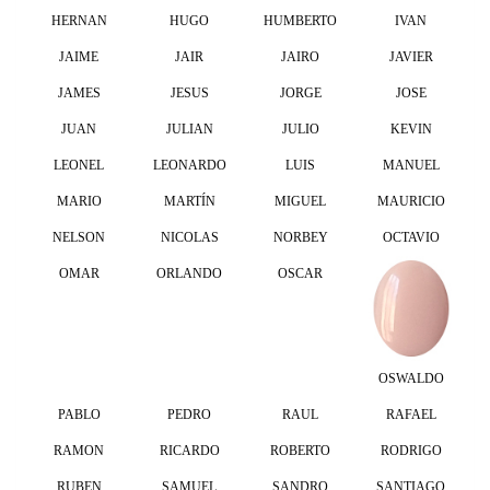
HERNAN
HUGO
HUMBERTO
IVAN
JAIME
JAIR
JAIRO
JAVIER
JAMES
JESUS
JORGE
JOSE
JUAN
JULIAN
JULIO
KEVIN
LEONEL
LEONARDO
LUIS
MANUEL
MARIO
MARTÍN
MIGUEL
MAURICIO
NELSON
NICOLAS
NORBEY
OCTAVIO
OMAR
ORLANDO
OSCAR
OSWALDO
PABLO
PEDRO
RAUL
RAFAEL
RAMON
RICARDO
ROBERTO
RODRIGO
RUBEN
SAMUEL
SANDRO
SANTIAGO