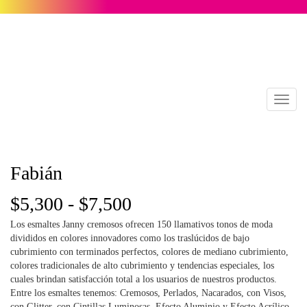
Toggl
naviga
Fabián
Rango
$
5,300
-
$
7,500
Los esmaltes Janny cremosos ofrecen 150 llamativos tonos de moda
de
divididos en colores innovadores como los traslúcidos de bajo
cubrimiento con terminados perfectos, colores de mediano cubrimiento,
precios:
colores tradicionales de alto cubrimiento y tendencias especiales, los
cuales brindan satisfacción total a los usuarios de nuestros productos.
desde
Entre los esmaltes tenemos: Cremosos, Perlados, Nacarados, con Visos,
con Glitter, con Cintillas Luminosas, Efecto Aluminio y Efecto Acrílico.