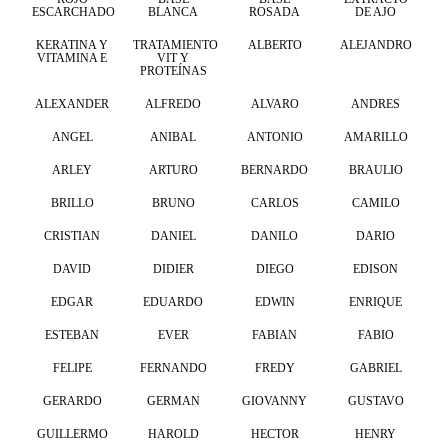
ESCARCHADO
BLANCA
ROSADA
DE AJO
KERATINA Y
TRATAMIENTO
ALBERTO
ALEJANDRO
VITAMINA E
VIT Y
PROTEÍNAS
ALEXANDER
ALFREDO
ALVARO
ANDRES
ANGEL
ANIBAL
ANTONIO
AMARILLO
ARLEY
ARTURO
BERNARDO
BRAULIO
BRILLO
BRUNO
CARLOS
CAMILO
CRISTIAN
DANIEL
DANILO
DARIO
DAVID
DIDIER
DIEGO
EDISON
EDGAR
EDUARDO
EDWIN
ENRIQUE
ESTEBAN
EVER
FABIAN
FABIO
FELIPE
FERNANDO
FREDY
GABRIEL
GERARDO
GERMAN
GIOVANNY
GUSTAVO
GUILLERMO
HAROLD
HECTOR
HENRY