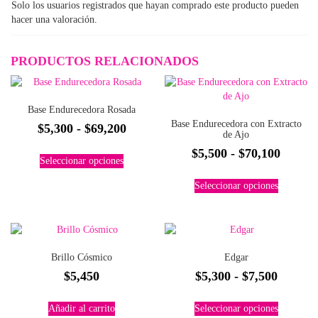
Solo los usuarios registrados que hayan comprado este producto pueden
hacer una valoración.
PRODUCTOS RELACIONADOS
Base Endurecedora Rosada
Base Endurecedora con Extracto
Rango
$
5,300
-
$
69,200
de Ajo
de
Este
Rango
$
5,500
-
$
70,100
Seleccionar opciones
precios:
producto
de
Este
tiene
desde
Seleccionar opciones
precios
producto
múltiples
$5,300
tiene
desde
variantes.
hasta
múltiples
Las
$5,500
variantes.
$69,200
opciones
hasta
Las
se
Brillo Cósmico
Edgar
$70,10
opciones
pueden
Rango
$
5,450
$
5,300
-
$
7,500
se
elegir
pueden
de
en
Este
elegir
la
Añadir al carrito
Seleccionar opciones
precios
producto
en