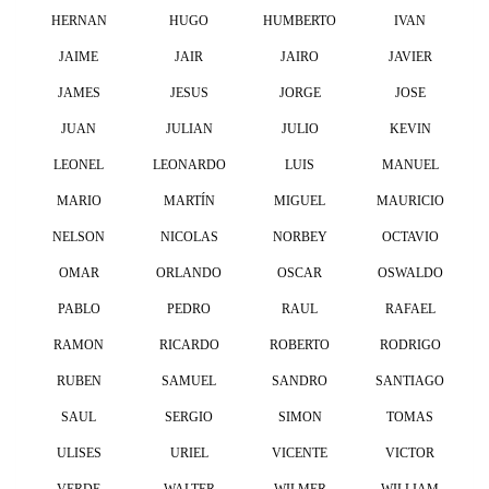
HERNAN
HUGO
HUMBERTO
IVAN
JAIME
JAIR
JAIRO
JAVIER
JAMES
JESUS
JORGE
JOSE
JUAN
JULIAN
JULIO
KEVIN
LEONEL
LEONARDO
LUIS
MANUEL
MARIO
MARTÍN
MIGUEL
MAURICIO
NELSON
NICOLAS
NORBEY
OCTAVIO
OMAR
ORLANDO
OSCAR
OSWALDO
PABLO
PEDRO
RAUL
RAFAEL
RAMON
RICARDO
ROBERTO
RODRIGO
RUBEN
SAMUEL
SANDRO
SANTIAGO
SAUL
SERGIO
SIMON
TOMAS
ULISES
URIEL
VICENTE
VICTOR
VERDE
WALTER
WILMER
WILLIAM