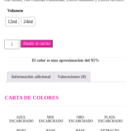
$5,300
Volumen
hasta
12ml
24ml
$7,500
Esteban
Añadir al carrito
cantidad
El color es una aproximación del 95%
Información adicional
Valoraciones (0)
CARTA DE COLORES
AZUL
MIX
ORO
PLATA
ESCARCHADO
ESCARCHADO
ESCARCHADO
ESCARCHADO
ROJO
BASE
BASE
EXTRACTO