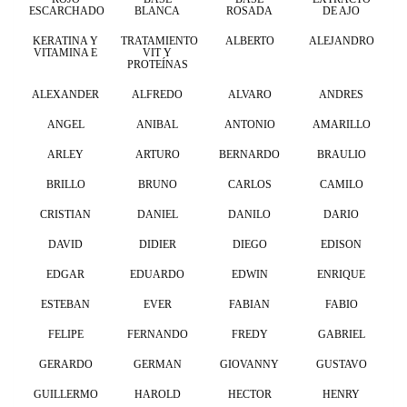
ESCARCHADO
BLANCA
ROSADA
DE AJO
KERATINA Y
TRATAMIENTO
ALBERTO
ALEJANDRO
VITAMINA E
VIT Y
PROTEÍNAS
ALEXANDER
ALFREDO
ALVARO
ANDRES
ANGEL
ANIBAL
ANTONIO
AMARILLO
ARLEY
ARTURO
BERNARDO
BRAULIO
BRILLO
BRUNO
CARLOS
CAMILO
CRISTIAN
DANIEL
DANILO
DARIO
DAVID
DIDIER
DIEGO
EDISON
EDGAR
EDUARDO
EDWIN
ENRIQUE
ESTEBAN
EVER
FABIAN
FABIO
FELIPE
FERNANDO
FREDY
GABRIEL
GERARDO
GERMAN
GIOVANNY
GUSTAVO
GUILLERMO
HAROLD
HECTOR
HENRY