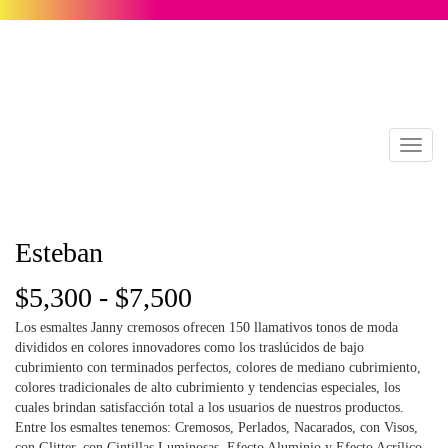
Toggl
naviga
Esteban
Rango
$
5,300
-
$
7,500
Los esmaltes Janny cremosos ofrecen 150 llamativos tonos de moda
de
divididos en colores innovadores como los traslúcidos de bajo
cubrimiento con terminados perfectos, colores de mediano cubrimiento,
precios:
colores tradicionales de alto cubrimiento y tendencias especiales, los
cuales brindan satisfacción total a los usuarios de nuestros productos.
desde
Entre los esmaltes tenemos: Cremosos, Perlados, Nacarados, con Visos,
con Glitter, con Cintillas Luminosas, Efecto Aluminio y Efecto Acrílico.