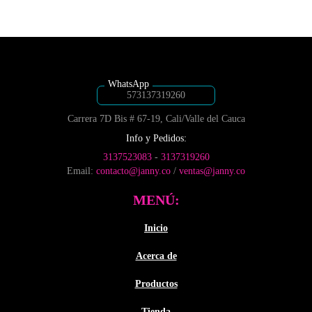
página
tiene
desde
la
de
múltiples
$5,300
página
producto
variantes.
de
hasta
Las
producto
$7,500
opciones
se
pueden
573137319260
elegir
Carrera 7D Bis # 67-19, Cali/Valle del Cauca
en
la
Info y Pedidos:
página
3137523083
-
3137319260
de
Email:
contacto@janny.co
/
ventas@janny.co
producto
MENÚ:
Inicio
Acerca de
Productos
Tienda