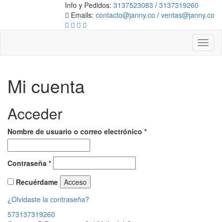
Info y Pedidos:
3137523083
/
3137319260
Emails:
contacto@janny.co
/
ventas@janny.co
Toggl
naviga
Mi cuenta
Acceder
Obligatorio
Nombre de usuario o correo electrónico
*
Obligatorio
Contraseña
*
Recuérdame
Acceso
¿Olvidaste la contraseña?
573137319260