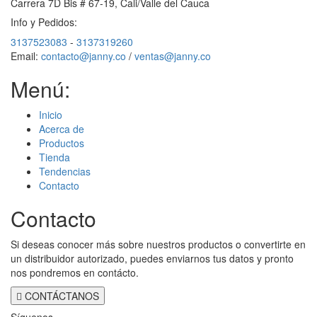
Carrera 7D Bis # 67-19, Cali/Valle del Cauca
Info y Pedidos:
3137523083
-
3137319260
Email:
contacto@janny.co
/
ventas@janny.co
Menú:
Inicio
Acerca de
Productos
Tienda
Tendencias
Contacto
Contacto
Si deseas conocer más sobre nuestros productos o convertirte en
un distribuidor autorizado, puedes enviarnos tus datos y pronto
nos pondremos en contácto.
CONTÁCTANOS