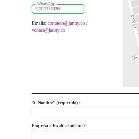
573137319260
Emails:
contacto@janny.co
/
ventas@janny.co
Tu Nombre* (requerido) :
Empresa o Establecimiento :