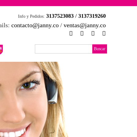
3137523083
/
3137319260
Info y Pedidos:
ils:
contacto@janny.co
/
ventas@janny.co