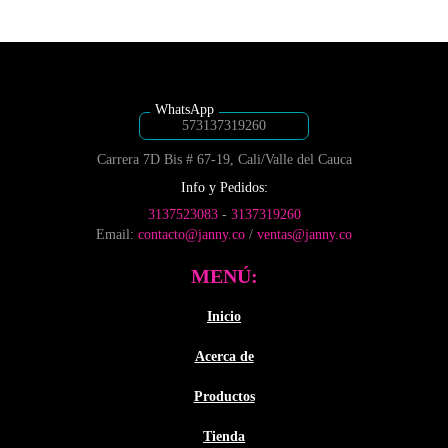
tiene
múltiples
desde
$4,250
múltiples
variantes.
$6,050
hasta
variantes.
Las
hasta
$47,80
Las
opciones
$8,300
opciones
se
se
pueden
pueden
elegir
573137319260
elegir
en
Carrera 7D Bis # 67-19, Cali/Valle del Cauca
en
la
la
página
Info y Pedidos:
página
de
3137523083
-
3137319260
de
producto
Email:
contacto@janny.co
/
ventas@janny.co
producto
MENÚ:
Inicio
Acerca de
Productos
Tienda