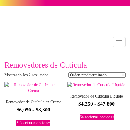
Toggl
naviga
Removedores de Cutícula
Mostrando los 2 resultados
Removedor de Cutícula Líquido
Removedor de Cutícula en Crema
Rango
$
4,250
-
$
47,800
Rango
$
6,050
-
$
8,300
de
Este
de
Seleccionar opciones
precios
Este
producto
Seleccionar opciones
precios:
producto
tiene
desde