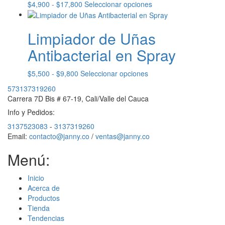
hasta
Las
Rango
Este
$
4,900
-
$
17,800
Seleccionar opciones
$19,400
opciones
de
producto
se
precios:
tiene
pueden
Limpiador de Uñas
desde
múltiples
elegir
$4,900
variantes.
Antibacterial en Spray
en
hasta
Las
la
$17,800
opciones
página
Rango
Este
$
5,500
-
$
9,800
Seleccionar opciones
se
de
de
producto
pueden
573137319260
producto
precios:
tiene
elegir
Carrera 7D Bis # 67-19, Cali/Valle del Cauca
desde
múltiples
en
Info y Pedidos:
$5,500
variantes.
la
hasta
Las
página
3137523083
-
3137319260
$9,800
opciones
de
Email:
contacto@janny.co
/
ventas@janny.co
se
producto
pueden
Menú:
elegir
en
Inicio
la
Acerca de
página
Productos
de
Tienda
producto
Tendencias